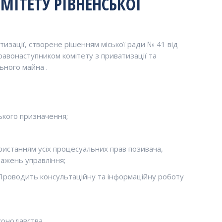
ІТЕТУ РІВНЕНСЬКОЇ
тизації, створене рішенням міської ради № 41 від
 правонаступником комітету з приватизації та
ьного майна .
ького призначення;
ористанням усіх процесуальних прав позивача,
важень управління;
 Проводить консультаційну та інформаційну роботу
конодавства.