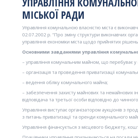
УПРАВЛІННЯ КОМУНАЛЬНОЮ
МІСЬКОЇ РАДИ
Управління комунальною власністю міста є виконавч
02.07.2002 р. “Про зміну структури виконавчих орган
управління економіки міста щодо прийнятих рішень
Основними завданнями управління комунальною
– управління комунальним майном, що перебуває у в
– організація та проведення приватизації комунал
– ведення обліку комунального майна;
– забезпечення захисту майнових та немайнових інт
відповідача та третьої особи відповідно до чинног
Управління виступає організатором аукціонів з пр
з питань приватизації та оренди комунального май
Управління фінансується з місцевого бюджету, ко
Працівники управління призначаються на посади міс