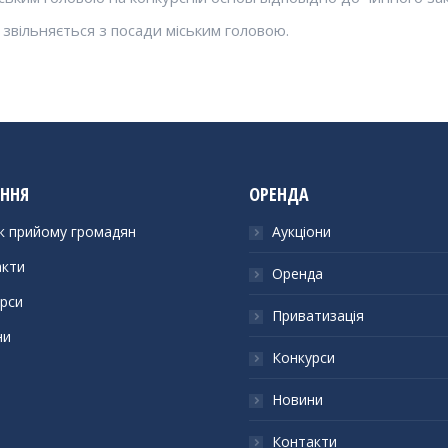
 звільняється з посади міським головою.
ІННЯ
ОРЕНДА
к прийому громадян
Аукціони
акти
Оренда
рси
Приватизація
ни
Конкурси
Новини
Контакти