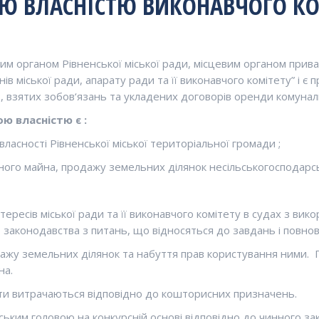
 ВЛАСНІСТЮ ВИКОНАВЧОГО КОМ
им органом Рівненської міської ради, місцевим органом прива
ів міської ради, апарату ради та її виконавчого комітету” і є
, взятих зобов‘язань та укладених договорів оренди комунал
 власністю є :
ласності Рівненської міської територіальної громади ;
ьного майна, продажу земельних ділянок несільськогосподарс
ересів міської ради та її виконавчого комітету в судах з вик
о законодавства з питань, що відносяться до завдань і повно
одажу земельних ділянок та набуття прав користування ними.
на.
шти витрачаються відповідно до кошторисних призначень.
ьким головою на конкурсній основі відповідно до чинного за