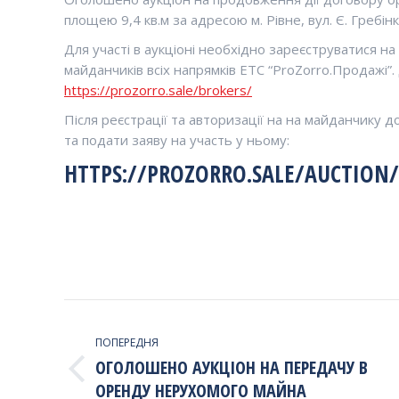
площею 9,4 кв.м за адресою м. Рівне, вул. Є. Гребінк
Для участі в аукціоні необхідно зареєструватися 
майданчиків всіх напрямків ЕТС “ProZorro.Продажі”
https://prozorro.sale/brokers/
Після реєстрації та авторизації на на майданчику 
та подати заяву на участь у ньому:
HTTPS://PROZORRO.SALE/AUCTION/L
НАВИГАЦИЯ
ПО
ПОПЕРЕДНЯ
ОГОЛОШЕНО АУКЦІОН НА ПЕРЕДАЧУ В
ЗАПИСЯМ
Попередній
ОРЕНДУ НЕРУХОМОГО МАЙНА
запис: