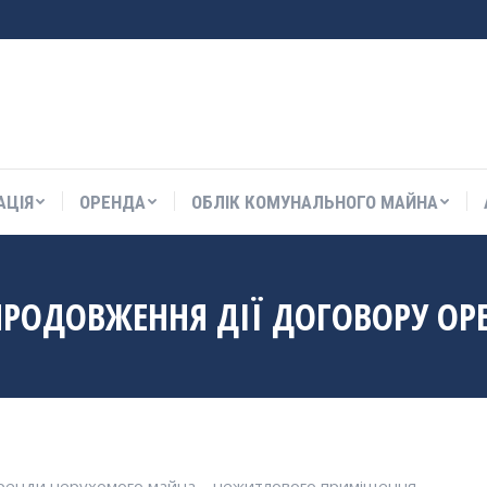
АЦІЯ
ОРЕНДА
ОБЛІК КОМУНАЛЬНОГО МАЙНА
АЦІЯ
ОРЕНДА
ОБЛІК КОМУНАЛЬНОГО МАЙНА
ПРОДОВЖЕННЯ ДІЇ ДОГОВОРУ О
оренди нерухомого майна – нежитлового приміщення