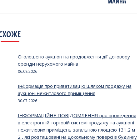
МАЙНА
СХОЖЕ
Оголошено аукціон на продовження дії договору
оренди нерухомого майна
06.08.2026
Інформація про приватизацію шляхом продажу на
аукціоні нежитлового приміщення
30.07.2026
ІНФОРМАЦІЙНЕ ПОВІДОМЛЕННЯ про проведення
в електронній торговій системі продажу на аукціоні
нежитлових приміщень загальною площею 131,2 м
2 , які розташовані на цокольному поверсі в будинку