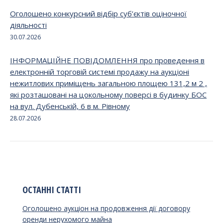
Оголошено конкурсний відбір суб’єктів оціночної
діяльності
30.07.2026
ІНФОРМАЦІЙНЕ ПОВІДОМЛЕННЯ про проведення в
електронній торговій системі продажу на аукціоні
нежитлових приміщень загальною площею 131,2 м 2 ,
які розташовані на цокольному поверсі в будинку БОС
на вул. Дубенській, 6 в м. Рівному
28.07.2026
ОСТАННІ СТАТТІ
Оголошено аукціон на продовження дії договору
оренди нерухомого майна