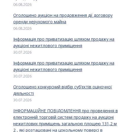
06.08.2026
Оголошено аукціон на продовження дії договору
оренди нерухомого майна
06.08.2026
Інформація про приватизацію шляхом продажу на
аукціоні нежитлового приміщення
30.07.2026
Інформація про приватизацію шляхом продажу на
аукціоні нежитлового приміщення
30.07.2026
Оголошено конкурсний відбір суб’єктів оціночної
діяльності
30.07.2026
ІНФОРМАЦІЙНЕ ПОВІДОМЛЕННЯ про проведення в
електронній торговій системі продажу на аукціоні
нежитлових приміщень загальною площею 131,2 м
2 , які розташовані на цокольному поверсі в