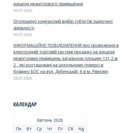
аукціоні нежитлового приміщення
30.07.2026
Оголошено конкурсний відбір суб’єктів оціночної
діяльності
30.07.2026
ІНФОРМАЦІЙНЕ ПОВІДОМЛЕННЯ про проведення в
електронній торговій системі продажу на аукціоні
нежитлових приміщень загальною площею 131,2 м
2 , які розташовані на цокольному поверсі в
будинку БОС на вул. Дубенській, 6 в м. Рівному
28.07.2026
КАЛЕНДАР
Квітень 2026
Пн
Вт
Ср
Чт
Пт
Сб
Нд