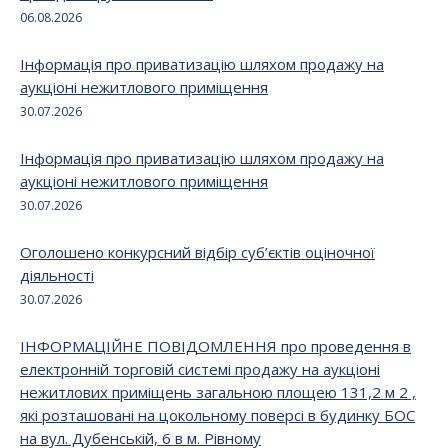
06.08.2026
Інформація про приватизацію шляхом продажу на
аукціоні нежитлового приміщення
30.07.2026
Інформація про приватизацію шляхом продажу на
аукціоні нежитлового приміщення
30.07.2026
Оголошено конкурсний відбір суб’єктів оціночної
діяльності
30.07.2026
ІНФОРМАЦІЙНЕ ПОВІДОМЛЕННЯ про проведення в
електронній торговій системі продажу на аукціоні
нежитлових приміщень загальною площею 131,2 м 2 ,
які розташовані на цокольному поверсі в будинку БОС
на вул. Дубенській, 6 в м. Рівному