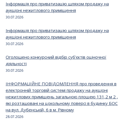
Інформація про приватизацію шляхом продажу на
аукціоні нежитлового приміщення
30.07.2026
Інформація про приватизацію шляхом продажу на
аукціоні нежитлового приміщення
30.07.2026
Оголошено конкурсний відбір суб’єктів оціночної
діяльності
30.07.2026
ІНФОРМАЦІЙНЕ ПОВІДОМЛЕННЯ про проведення в
електронній торговій системі продажу на аукціоні
нежитлових приміщень загальною площею 131,2 м 2 ,
які розташовані на цокольному поверсі в будинку БОС
на вул. Дубенській, 6 в м. Рівному
28.07.2026